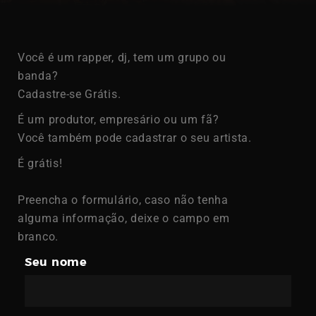
Password
Você é um rapper, dj, tem um grupo ou
banda?
Cadastre-se Grátis.
É um produtor, empresário ou um fã?
Remember
Você também pode cadastrar o seu artista.
Me
É grátis!
Preencha o formulário, caso não tenha
alguma informação, deixe o campo em
branco.
Register
Seu nome