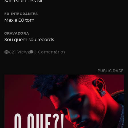
São Paulo - Brasil
Username
EX-INTEGRANTES
Max e DJ tom
Password
GRAVADORA
Sou quem sou records
821 Views
0 Comentários
Email
PUBLICIDADE