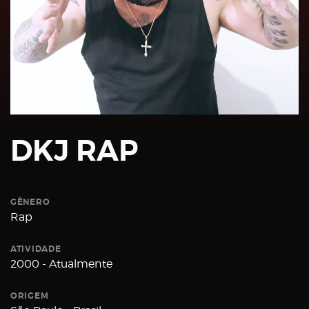
Password
Remember
DKJ RAP
Me
GÊNERO
Rap
ATIVIDADE
Register
2000 - Atualmente
ORIGEM