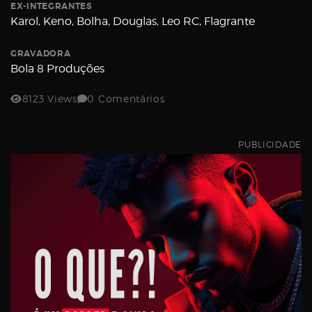
Username
EX-INTEGRANTES
Karol, Keno, Bolha, Douglas, Leo RC, Flagrante
GRAVADORA
Bola 8 Produções
Password
8123 Views
0 Comentários
Email
PUBLICIDADE