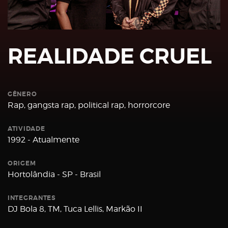
Password
REALIDADE CRUEL
GÊNERO
Remember
Rap, gangsta rap, political rap, horrorcore
Me
ATIVIDADE
1992 - Atualmente
ORIGEM
Hortolândia - SP - Brasil
Register
INTEGRANTES
DJ Bola 8, TM, Tuca Lellis, Markão II