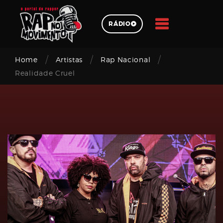
Skip
to
RÁDIO
content
/
/
/
Pesquisar
Home
Artistas
Rap Nacional
Realidade Cruel
Login
Email
address