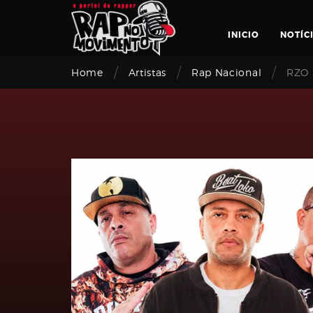
Skip
to
INICIO
NOTÍC
content
/
/
/
Home
Artistas
Rap Nacional
RZO
Login
Email
address