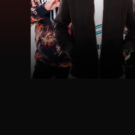
Password
Remember
Me
Register