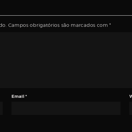
do.
Campos obrigatórios são marcados com
*
Email
*
W