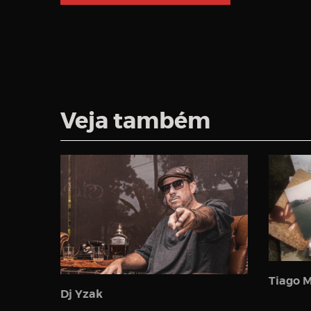
Veja também
Tiago M
Dj Yzak