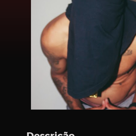
Password
Remember
Me
Register