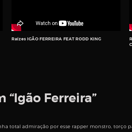
Raízes IGÃO FERREIRA FEAT RODD KING
R
m “
Igão Ferreira
”
a total admiração por esse rapper monstro, torço p