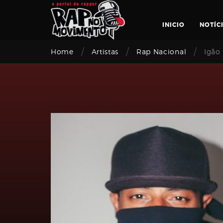
Skip
to
INICIO
NOTÍC
content
/
/
/
Home
Artistas
Rap Nacional
Igão 
Login
Email
address