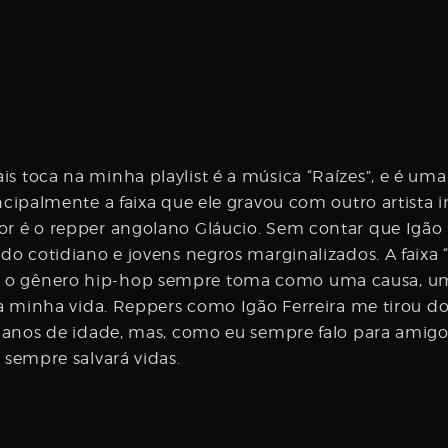
s toca na minha playlist é a música “Raízes”, e é um
incipalmente a faixa que ele gravou com outro artista
or é o repper angolano Gláucio. Sem contar que Igão 
do cotidiano e jovens negros marginalizados. A faixa “R
 o gênero hip-hop sempre toma como uma causa, uma
u a minha vida. Reppers como Igão Ferreira me tirou 
0 anos de idade, mas, como eu sempre falo para amigos
 sempre salvará vidas.