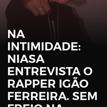
Password
NA
INTIMIDADE:
Remember
Me
NIASA
ENTREVISTA O
RAPPER IGÃO
Register
FERREIRA. SEM