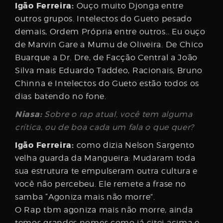
Igão Ferreira:
Ouço muito Djonga entre
outros grupos. Intelectos do Gueto pesado
demais, Ordem Própria entre outros.. Eu ouço
de Marvin Gare a Mumu de Oliveira. De Chico
Buarque a Dr. Dre, de Facção Central a João
Silva mais Eduardo Taddeo, Racionais, Bruno
Chinna e Intelectos do Gueto estão todos os
dias batendo no fone.
Niasa:
Sobre o rap atual, você tem alguma
crítica, ou de boa cada um fala o que quer?
Igão Ferreira:
como dizia Nelson Sargento
velha guarda da Mangueira: Mudaram toda
sua estrutura te empulseram outra cultura e
você não percebeu. Ele remete a frase no
samba “Agoniza mais não morre”.
O Rap tbm agoniza mais não morre, ainda
temos grandes nomes como já citei acima e