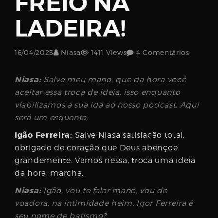
FREIO NA
Username
LADEIRA!
Password
16/04/2025
Niasa
1411 Views
4 Comentários
Niasa:
Salve meu mano, que da hora você
aceitar essa troca de ideia, isso enquanto
Email
viabilizamos a sua ida ao nosso podcast. Aqui
será um esquenta.
Igão Ferreira:
Salve Niasa satisfação total,
obrigado de coração que Deus abençoe
grandemente. Vamos nessa, troca uma ideia
da hora, marcha.
Niasa:
Igão, vou te falar mano, vou de
voadora, na intimidade heim. Igor Ferreira é
seu nome de batismo?