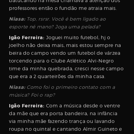
batucando na mesa chamava a atenção dos
professores então o fundão me atraia mais.
Niasa:
Top, rsrsr. Você é bem ligado ao
esporte né mano? Joga uma pelada?
Igão Ferreira:
Joguei muito futebol, hj o
joelho não deixa mais, mais estou sempre na
beira do campo vendo um futebol de várzea
torcendo para o Clube Atlético Alvi-Negro
time da minha quebrada, cresci nesse campo
que era a 2 quarteirões da minha casa.
Niasa:
Como foi o primeiro contato com a
música? Foi o rap?
Igão Ferreira:
Com a música desde o ventre
da mãe que era porta bandeira, na infância
via minha mãe fazendo trança ou lavando
roupa no quintal e cantando Almir Guineto e