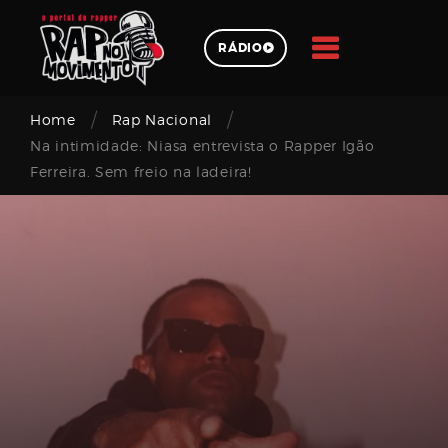
Skip
to
RÁDIO
content
/
/
Pesquisar
Home
Rap Nacional
Na intimidade: Niasa entrevista o Rapper Igão
Ferreira. Sem freio na ladeira!
Login
Email
address