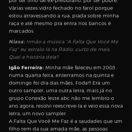
por ser filho de ex-presidiário, por ser pobre.
Várias vezes vidro fechado no farol porque
estou atravessando a rua, piada sobre minha
raça e até mesmo pra entra nos bancos é
marcados.
Niasa:
Irmão a música “A Falta Que Você Me
Faz” eu estralo lá na Rádio, curto de mais.
Qual a história dela?
Igão Ferreira:
Minha mãe faleceu em 2003
numa quarta feira, enterramos na quinta e
domingo foi dia das mães. Foda!!! Era um
outro sampler, uma outra letra, mais já no
grupo Conexão leste abc não me lembro o
ano agora, resolvi reescreve-la e veio essa nova
letra, um novo sampler.
A Falta Que Você Me Faz é a saudades que um
filho tem da sua amada mãe, as pessoas