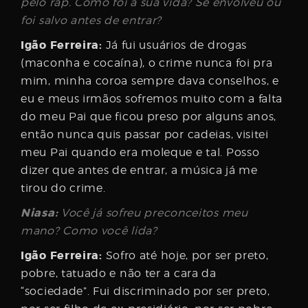
pelo rap. Como foi a sua vida? Se envolveu ou
foi salvo antes de entrar?
Igão Ferreira:
Já fui usuários de drogas
(maconha e cocaína), o crime nunca foi pra
mim, minha coroa sempre dava conselhos, e
eu e meus irmãos sofremos muito com a falta
do meu Pai que ficou preso por alguns anos,
então nunca quis passar por cadeias, visitei
meu Pai quando era moleque e tal. Posso
dizer que antes de entrar, a música já me
tirou do crime.
Niasa:
Você já sofreu preconceitos meu
mano? Como você lida?
Igão Ferreira:
Sofro até hoje, por ser preto,
pobre, tatuado e não ter a cara da
“sociedade”. Fui discriminado por ser preto,