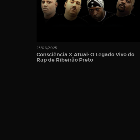
Password
23/06/2025
Consciência X Atual: O Legado Vivo do
Rap de Ribeirão Preto
Remember
Me
Register