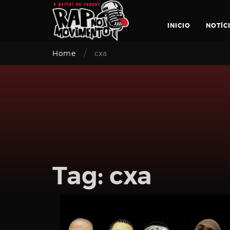
Skip
to
INICIO
NOTÍC
content
/
Home
cxa
Login
Tag:
cxa
Email
address