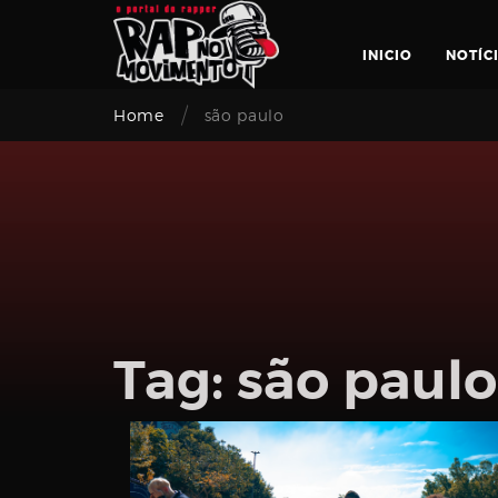
Skip
to
INICIO
NOTÍC
content
/
Home
são paulo
Login
Tag:
são paulo
Email
address