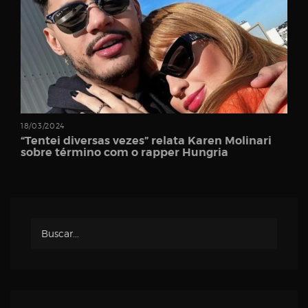
Password
18/03/2024
Remember
“Tentei diversas vezes” relata Karen Molinari
Me
sobre término com o rapper Hungria
Register