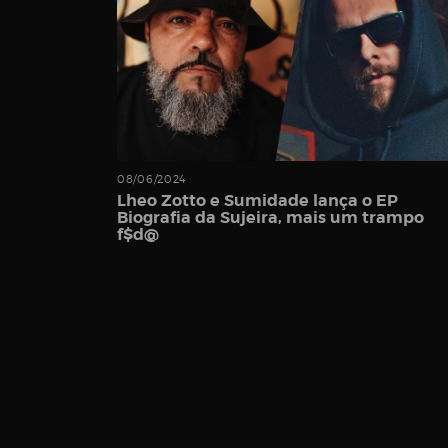
Password
08/06/2024
Remember
Lheo Zotto e Sumidade lança o EP
Biografia da Sujeira, mais um trampo
Me
f$d@
Register