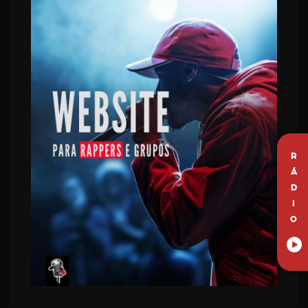
R
Á
D
I
O