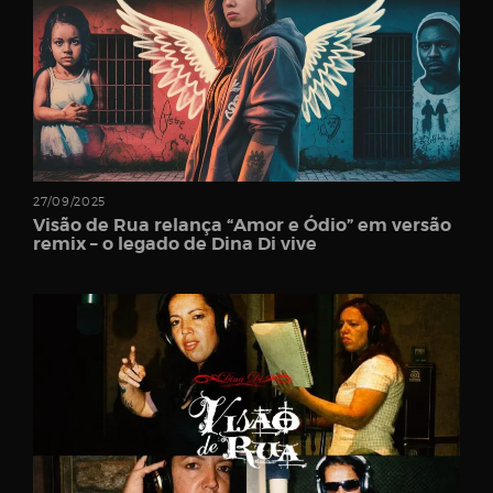
Password
27/09/2025
Remember
Visão de Rua relança “Amor e Ódio” em versão
Me
remix – o legado de Dina Di vive
Register