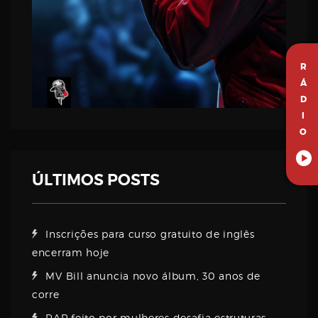
R
Á
D
I
O
ÚLTIMOS POSTS
Inscrições para curso gratuito de inglês
encerram hoje
MV Bill anuncia novo álbum, 30 anos de
corre
RAP feito por mulheres desafia estruturas