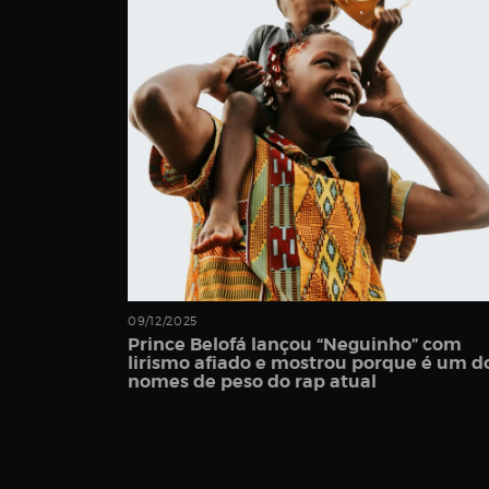
Password
Remember
Me
09/12/2025
Prince Belofá lançou “Neguinho” com
lirismo afiado e mostrou porque é um d
nomes de peso do rap atual
Register