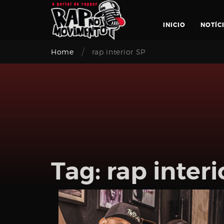
Skip
to
INICIO
NOTÍC
content
/
Home
rap interior SP
Login
Tag:
rap interi
Email
address