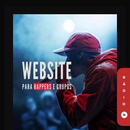
R
Á
D
I
O