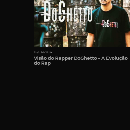
Password
15/04/2024
Remember
Visão do Rapper DoGhetto – A Evolução
do Rap
Me
Register