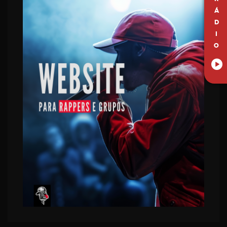
Á
D
I
O