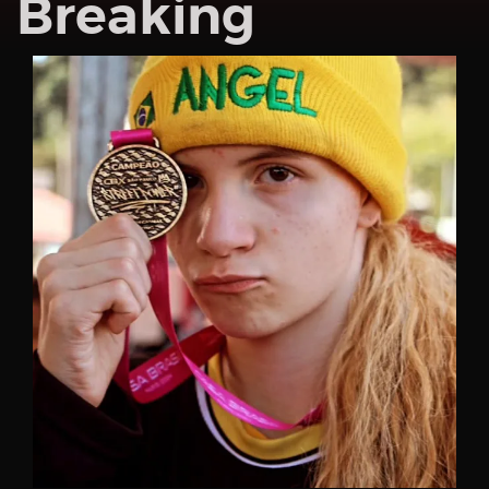
Breaking
Password
Remember
Me
Register