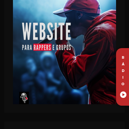
R
Á
D
I
O