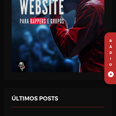
R
Á
D
I
O
ÚLTIMOS POSTS