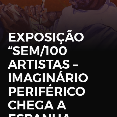
Password
EXPOSIÇÃO
“SEM/100
Remember
Me
ARTISTAS –
IMAGINÁRIO
PERIFÉRICO
Register
CHEGA A