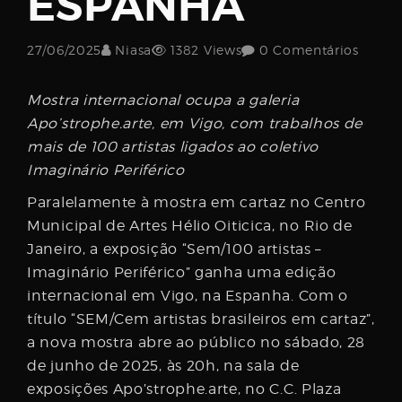
ESPANHA
Username
27/06/2025
Niasa
1382 Views
0 Comentários
Password
Mostra internacional ocupa a galeria
Apo’strophe.arte, em Vigo, com trabalhos de
mais de 100 artistas ligados ao coletivo
Imaginário Periférico
Email
Paralelamente à mostra em cartaz no Centro
Municipal de Artes Hélio Oiticica, no Rio de
Janeiro, a exposição “Sem/100 artistas –
Imaginário Periférico” ganha uma edição
internacional em Vigo, na Espanha. Com o
título “SEM/Cem artistas brasileiros em cartaz”,
a nova mostra abre ao público no sábado, 28
de junho de 2025, às 20h, na sala de
exposições Apo’strophe.arte, no C.C. Plaza