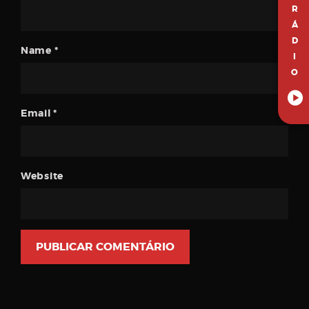
R
Á
D
Name
*
I
O
Email
*
Website