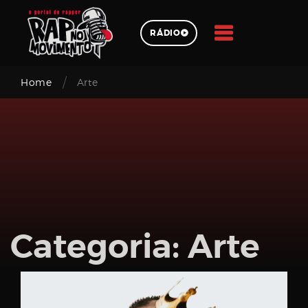
Skip
to
RÁDIO
content
/
Pesquisar
Home
Arte
Login
Categoria:
Arte
Email
address