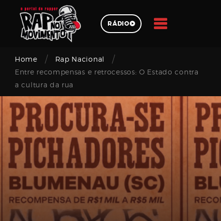
Skip
to
RÁDIO
content
/
/
Pesquisar
Home
Rap Nacional
Entre recompensas e retrocessos: O Estado contra
a cultura da rua
Login
Email
address