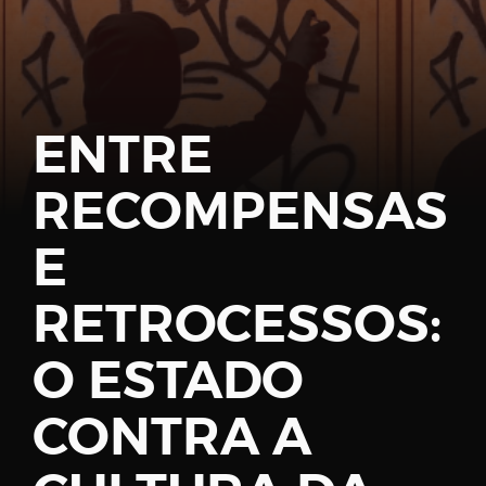
Password
ENTRE
RECOMPENSAS
Remember
Me
E
RETROCESSOS:
O ESTADO
Register
CONTRA A