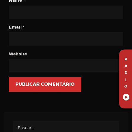
Name
*
Email
*
Website
R
Á
D
I
O