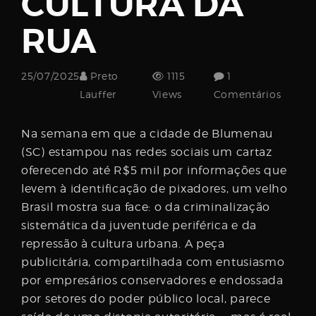
CULTURA DA
Username
RUA
Password
25/07/2025
Preto
1115
1
Lauffer
Views
Comentários
Na semana em que a cidade de Blumenau
Email
(SC) estampou nas redes sociais um cartaz
oferecendo até R$5 mil por informações que
levem à identificação de pixadores, um velho
Brasil mostra sua face: o da criminalização
sistemática da juventude periférica e da
repressão à cultura urbana. A peça
publicitária, compartilhada com entusiasmo
por empresários conservadores e endossada
por setores do poder público local, parece