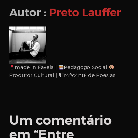
Autor :
Preto Lauffer
made in Favela |
Pedagogo Social
Produtor Cultural | 🎙Tr4f!c4nt£ de Poesias
Um comentário
em “
Entre