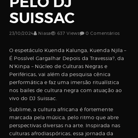
PELO DJ
Username
SUISSAC
Password
23/10/2024
Niasa
637 Views
0 Comentários
O espetáculo Kuenda Kalunga, Kuenda Njila –
É Possível Gargalhar Depois da Travessia?, da
Email
N’Kinpa – Núcleo de Culturas Negras e
Periféricas, vai além da pesquisa cênica
performática e faz uma imersão ritualística
nos bailes de cultura negra com atuação ao
vivo do DJ Suissac.
Sublime, a cultura africana é fortemente
marcada pela música, pelo ritmo que abre
perspectivas diversas na arte. Inspirada nas
culturas afrodiaspóricas, essa jornada da