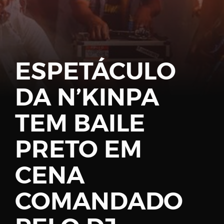
Password
ESPETÁCULO
DA N’KINPA
Remember
Me
TEM BAILE
PRETO EM
CENA
Register
COMANDADO