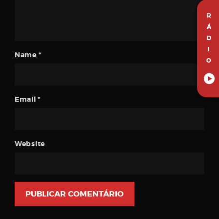
R
Á
D
I
Name
*
O
Email
*
Website