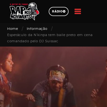
Skip
to
RÁDIO
content
/
/
Pesquisar
Home
Informação
Espetáculo da N’kinpa tem baile preto em cena
comandado pelo DJ Suissac
Login
Email
address