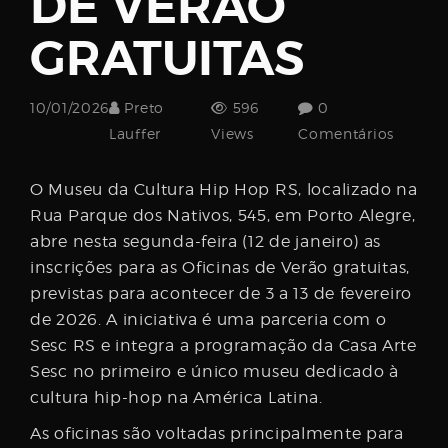
DE VERÃO
Username
GRATUITAS
Password
10/01/2026
Preto
596
0
Lauffer
Views
Comentários
O Museu da Cultura Hip Hop RS, localizado na
Email
Rua Parque dos Nativos, 545, em Porto Alegre,
abre nesta segunda-feira (12 de janeiro) as
inscrições para as Oficinas de Verão gratuitas,
previstas para acontecer de 3 a 13 de fevereiro
de 2026. A iniciativa é uma parceria com o
Sesc RS e integra a programação da Casa Arte
Sesc no primeiro e único museu dedicado à
cultura hip-hop na América Latina.
As oficinas são voltadas principalmente para