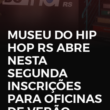
Password
MUSEU DO HIP
HOP RS ABRE
Remember
Me
NESTA
SEGUNDA
INSCRIÇÕES
Register
PARA OFICINAS