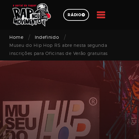
Skip
to
RÁDIO
content
/
/
Pesquisar
Home
Indefinido
Museu do Hip Hop RS abre nesta segunda
inscrições para Oficinas de Verão gratuitas
Login
Email
address