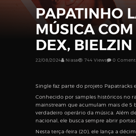
PAPATINHO 
Password
MÚSICA COM
DEX, BIELZIN
Remember
22/08/2024
Niasa
744 Views
0 Comentá
Me
Single faz parte do projeto Papatracks e
Conhecido por samples históricos no r
mainstream que acumulam mais de 5 bi
verdadeiro operário da música. Além 
Register
nacional, ele busca sempre abrir portas
Nesta terça-feira (20), ele lança a déc