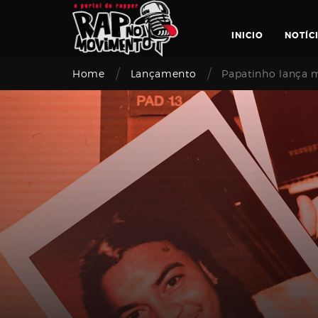
Skip
to
INICIO
NOTÍC
content
/
/
Home
Lançamento
Papatinho lança m
Login
Email
address