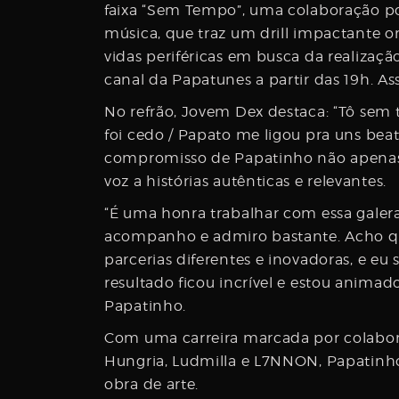
Username
faixa “Sem Tempo”, uma colaboração po
música, que traz um drill impactante on
vidas periféricas em busca da realização
canal da Papatunes a partir das 19h. Ass
Password
No refrão, Jovem Dex destaca: “Tô sem 
foi cedo / Papato me ligou pra uns beats
compromisso de Papatinho não apenas
Email
voz a histórias autênticas e relevantes.
“É uma honra trabalhar com essa galera 
acompanho e admiro bastante. Acho q
parcerias diferentes e inovadoras, e eu
resultado ficou incrível e estou anima
Papatinho.
Com uma carreira marcada por colabora
Hungria, Ludmilla e L7NNON, Papatinh
obra de arte.