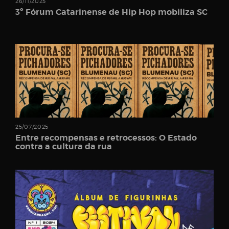
26/11/2025
Username
3º Fórum Catarinense de Hip Hop mobiliza SC
Password
Email
25/07/2025
Entre recompensas e retrocessos: O Estado
contra a cultura da rua