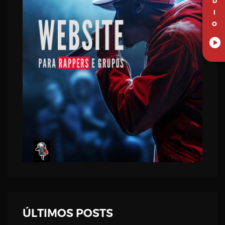
D
I
O
ÚLTIMOS POSTS