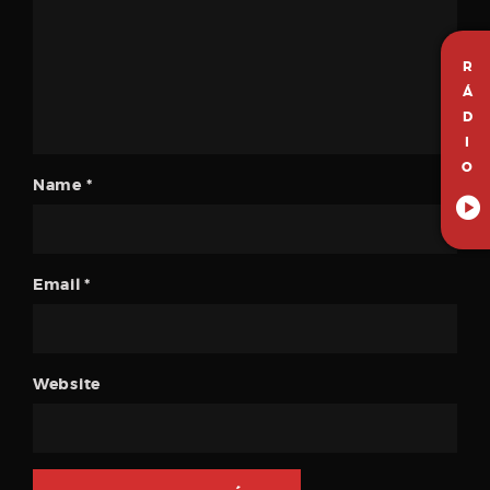
R
Á
D
I
O
Name
*
Email
*
Website