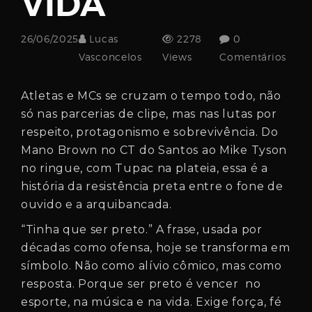
VIDA
Username
26/06/2025
Lucas
2278
0
Vasconcelos
Views
Comentários
Password
Atletas e MCs se cruzam o tempo todo, não
só nas parcerias de clipe, mas nas lutas por
respeito, protagonismo e sobrevivência. Do
Email
Mano Brown no CT do Santos ao Mike Tyson
no ringue, com Tupac na plateia, essa é a
história da resistência preta entre o fone de
ouvido e a arquibancada.
“Tinha que ser preto.” A frase, usada por
décadas como ofensa, hoje se transforma em
símbolo. Não como alívio cômico, mas como
resposta. Porque ser preto é vencer no
esporte, na música e na vida. Exige força, fé