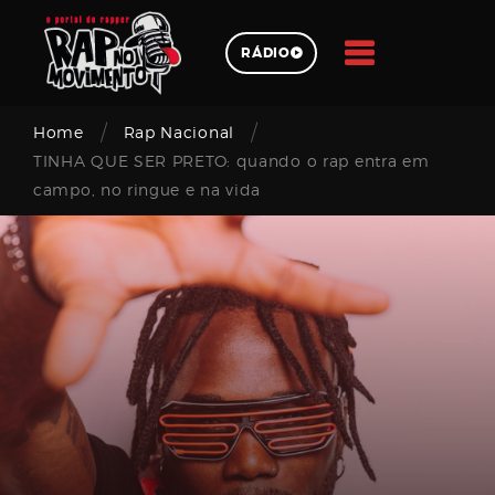
Skip
to
RÁDIO
content
/
/
Pesquisar
Home
Rap Nacional
TINHA QUE SER PRETO: quando o rap entra em
campo, no ringue e na vida
Login
Email
address