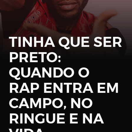
Password
TINHA QUE SER
PRETO:
Remember
Me
QUANDO O
RAP ENTRA EM
CAMPO, NO
Register
RINGUE E NA