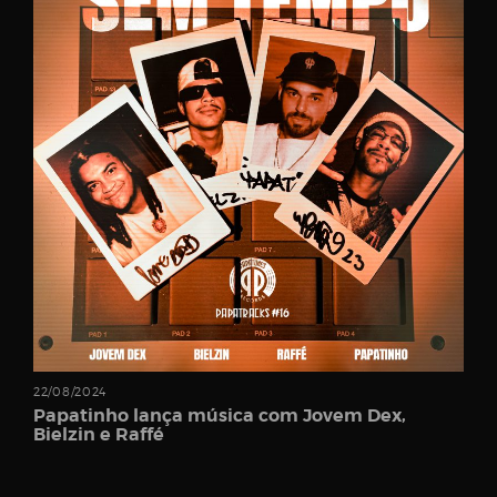
Password
Remember
Me
22/08/2024
Register
Papatinho lança música com Jovem Dex,
Bielzin e Raffé