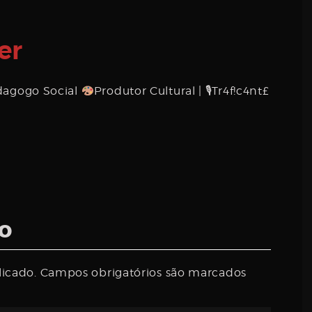
er
dagogo Social
Produtor Cultural | 🎙Tr4f!c4nt£
o
licado.
Campos obrigatórios são marcados