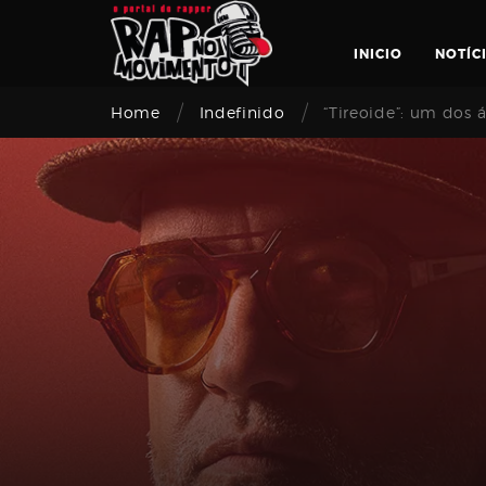
Skip
to
INICIO
NOTÍC
content
/
/
Home
Indefinido
“Tireoide”: um dos
Login
Email
address