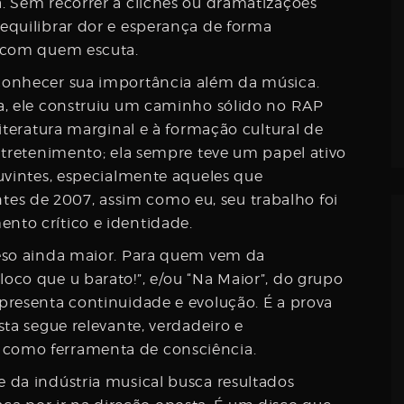
. Sem recorrer a clichês ou dramatizações
equilibrar dor e esperança de forma
a com quem escuta.
conhecer sua importância além da música.
a, ele construiu um caminho sólido no RAP
iteratura marginal e à formação cultural de
ntretenimento; ela sempre teve um papel ativo
uvintes, especialmente aqueles que
 de 2007, assim como eu, seu trabalho foi
to crítico e identidade.
eso ainda maior. Para quem vem da
co que u barato!”, e/ou “Na Maior”, do grupo
presenta continuidade e evolução. É a prova
ta segue relevante, verdadeiro e
como ferramenta de consciência.
 da indústria musical busca resultados