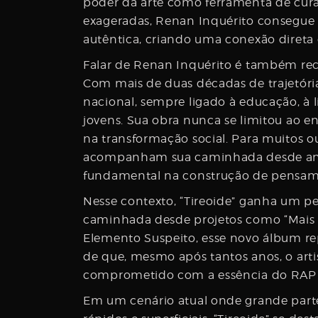
poder da arte como ferramenta de cura
exageradas, Renan Inquérito consegue 
autêntica, criando uma conexão diret
Falar de Renan Inquérito é também re
Com mais de duas décadas de trajetóri
nacional, sempre ligado à educação, à l
jovens. Sua obra nunca se limitou ao e
na transformação social. Para muitos o
acompanham sua caminhada desde antes
fundamental na construção de pensamen
Nesse contexto, “Tireoide” ganha um p
caminhada desde projetos como “Mais lo
Elemento Suspeito, esse novo álbum re
de que, mesmo após tantos anos, o artis
comprometido com a essência do RAP 
Em um cenário atual onde grande parte