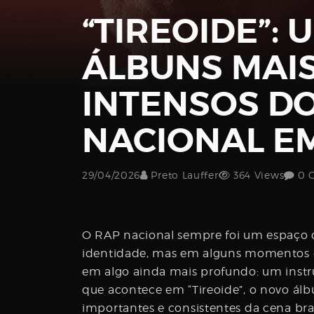
“TIREOIDE”: 
Password
ÁLBUNS MAI
INTENSOS D
NACIONAL E
Remember
Me
29/04/2026
Preto Lauffer
364 Views
0 C
O RAP nacional sempre foi um espaço d
identidade, mas em alguns momentos ele
Register
em algo ainda mais profundo: um instr
que acontece em “Tireoide”, o novo á
importantes e consistentes da cena bra